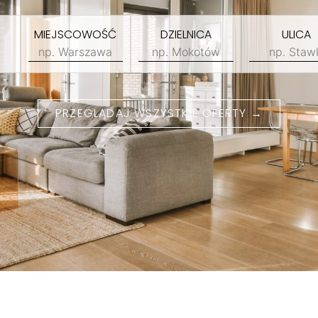
MIEJSCOWOŚĆ
DZIELNICA
ULICA
PRZEGLĄDAJ WSZYSTKIE OFERTY →