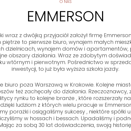
O NAS
EMMERSON
i wraz z dwójką przyjaciół założył firmę Emmerson.
piętrze to pierwsze biuro, wynajem małych miesz
ych dzielnicach, wynajem domów i apartamentów, 
ne obszary działania. Wraz ze zdobytym doświad
ku wtórnym i pierwotnym. Pośrednictwo w sprzeda
inwestycji, to już była wyższa szkoła jazdy.
ze biuro poza Warszawą w Krakowie. Kolejne miast
Rzeszów też zachęcały do działania. Rzeczoznawcy,
tycy rynku to kolejne branże , które rozszerzały na
dzięki ludziom z których wielu pracuje w Emmerson
śmy porażki i osiągaliśmy sukcesy , niektóre spółki u
czyliśmy w hossach i bessach. Upadaliśmy i podnosil
 Mając za sobą 30 lat doświadczenia, swoją histori