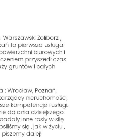
 Warszawski Żoliborz ,
kań to pierwsza usługa.
powierzchni biurowych i
czeniem przyszedł czas
ży gruntów i całych
a : Wrocław, Poznań,
 zarządcy nieruchomości,
sze kompetencje i usługi.
ie do dnia dzisiejszego.
padały inne rosły w siłę.
iśmy się , jak w życiu ,
ę piszemy dalej!