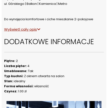
ul. Górskiego | Balkon | Kamienica | Metro
Do wynajęcia komfortowe i ciche mieszkanie 2-pokojowe 
położone na 2. piętrze klimatycznej kamienicy przy ul. Górskiego 
Wyświetl cały opis
w samym sercu Warszawy, tuż przy Nowym Świecie. To idealna 
propozycja dla osób ceniących prestiżową lokalizację, świetną 
DODATKOWE INFORMACJE
komunikację oraz miejski styl życia.
Mieszkanie - Warszawa Śródmieście, ul. Górskiego
Piętro:
2
Liczba pięter:
4
Mieszkanie jest bardzo jasne, funkcjonalne i w pełni 
Umeblowane:
Tak
umeblowane. Składa się z:
Typ kuchni:
Z oknem otwarta na salon
Stan:
idealny
Forma własności:
własność
salonu z widną kuchnią,
Czynsz:
1.00 zł
oddzielnej sypialni,
łazienki z kabiną prysznicową i WC,
przedpokoju z dużą szafą w zabudowie.