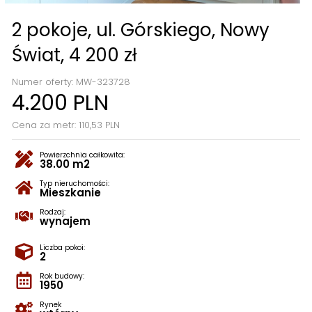
2 pokoje, ul. Górskiego, Nowy
Świat, 4 200 zł
Numer oferty: MW-323728
4.200 PLN
Cena za metr: 110,53 PLN
Powierzchnia całkowita:
38.00 m2
Typ nieruchomości:
Mieszkanie
Rodzaj:
wynajem
Liczba pokoi:
2
Rok budowy:
1950
Rynek