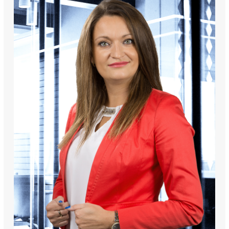
Dodatkowym atutem jest duży balkon o powierzchni ok. 6 m² 
oraz piwnica.
Wyposażenie mieszkania
Kuchnia została wyposażona w:
zmywarkę,
lodówkę,
piekarnik,
płytę indukcyjną.
W mieszkaniu znajdują się dębowe podłogi oraz kompletne 
umeblowanie, co pozwala na komfortowe zamieszkanie od 
zaraz.