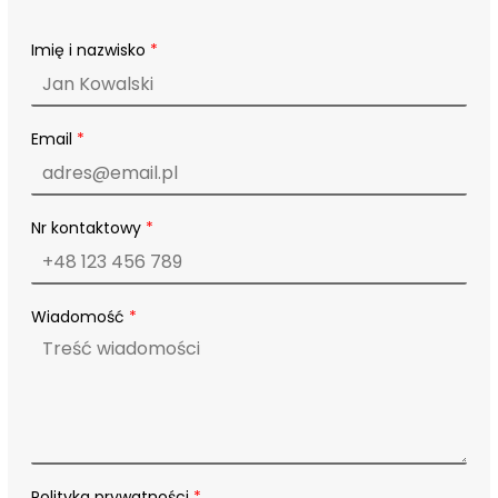
*
Imię i nazwisko
*
N
r
P
o
l
Email
*
i
t
y
k
Nr kontaktowy
*
a
Wiadomość
*
Polityka prywatności
*