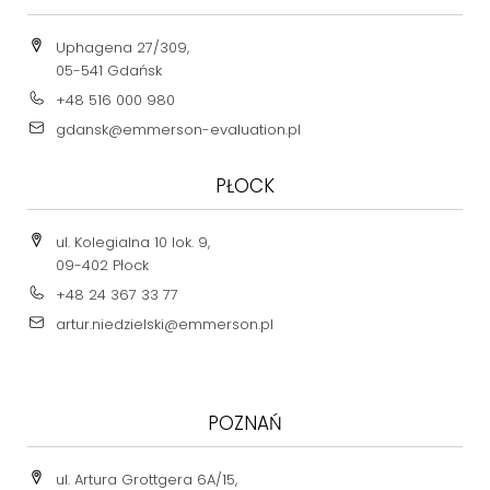
Uphagena 27/309,
05-541 Gdańsk
+48 516 000 980
gdansk@emmerson-evaluation.pl
PŁOCK
ul. Kolegialna 10 lok. 9,
09-402 Płock
+48 24 367 33 77
artur.niedzielski@emmerson.pl
POZNAŃ
ul. Artura Grottgera 6A/15,