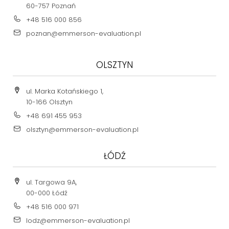
60-757 Poznań
+48 516 000 856
poznan@emmerson-evaluation.pl
OLSZTYN
ul. Marka Kotańskiego 1,
10-166 Olsztyn
+48 691 455 953
olsztyn@emmerson-evaluation.pl
ŁÓDŹ
ul. Targowa 9A,
00-000 Łódź
+48 516 000 971
lodz@emmerson-evaluation.pl