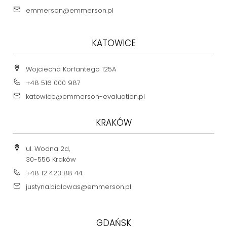
emmerson@emmerson.pl
KATOWICE
Wojciecha Korfantego 125A
+48 516 000 987
katowice@emmerson-evaluation.pl
KRAKÓW
ul. Wodna 2d,
30-556 Kraków
+48 12 423 88 44
justyna.bialowas@emmerson.pl
GDAŃSK