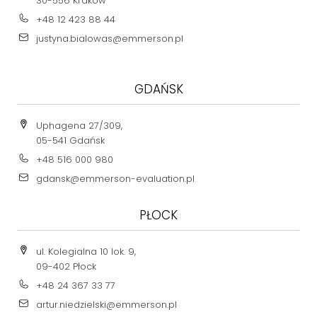
30-556 Kraków
+48 12 423 88 44
justyna.bialowas@emmerson.pl
GDAŃSK
Uphagena 27/309,
05-541 Gdańsk
+48 516 000 980
gdansk@emmerson-evaluation.pl
PŁOCK
ul. Kolegialna 10 lok. 9,
09-402 Płock
+48 24 367 33 77
artur.niedzielski@emmerson.pl