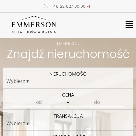
Skip
+48 22 827 00 00
to
content
Me
EMMERSON
Znajdź nieruchomość
NIERUCHOMOŚĆ
CENA
-
TRANSAKCJA