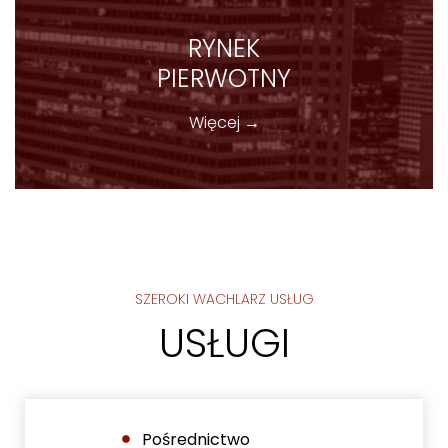
RYNEK
PIERWOTNY
Więcej →
SZEROKI WACHLARZ USŁUG
USŁUGI
Pośrednictwo