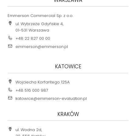
Emmerson Commercial Sp. z o.o.
ul. Wybrzeże Gdyńskie 4,
01-531 Warszawa
+48 22 827 00 00
emmerson@emmerson.pl
KATOWICE
Wojciecha Korfantego 125A
+48 516 000 987
katowice@emmerson-evaluation.pl
KRAKÓW
ul. Wodna 2d,