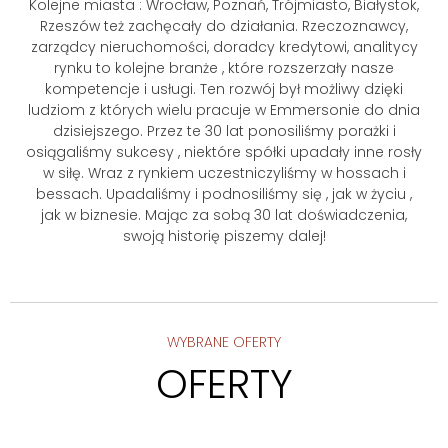
Kolejne miasta : Wrocław, Poznań, Trójmiasto, Białystok,
Rzeszów też zachęcały do działania. Rzeczoznawcy,
zarządcy nieruchomości, doradcy kredytowi, analitycy
rynku to kolejne branże , które rozszerzały nasze
kompetencje i usługi. Ten rozwój był możliwy dzięki
ludziom z których wielu pracuje w Emmersonie do dnia
dzisiejszego. Przez te 30 lat ponosiliśmy porażki i
osiągaliśmy sukcesy , niektóre spółki upadały inne rosły
w siłę. Wraz z rynkiem uczestniczyliśmy w hossach i
bessach. Upadaliśmy i podnosiliśmy się , jak w życiu ,
jak w biznesie. Mając za sobą 30 lat doświadczenia,
swoją historię piszemy dalej!
WYBRANE OFERTY
OFERTY