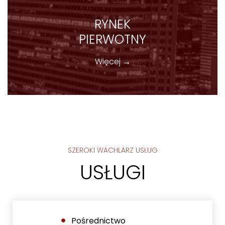
RYNEK
PIERWOTNY
Więcej →
SZEROKI WACHLARZ USŁUG
USŁUGI
Pośrednictwo