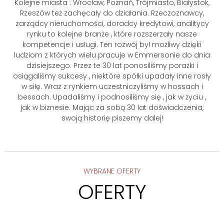
Kolejne miasta : Wrocław, Poznań, Trójmiasto, Białystok,
Rzeszów też zachęcały do działania. Rzeczoznawcy,
zarządcy nieruchomości, doradcy kredytowi, analitycy
rynku to kolejne branże , które rozszerzały nasze
kompetencje i usługi. Ten rozwój był możliwy dzięki
ludziom z których wielu pracuje w Emmersonie do dnia
dzisiejszego. Przez te 30 lat ponosiliśmy porażki i
osiągaliśmy sukcesy , niektóre spółki upadały inne rosły
w siłę. Wraz z rynkiem uczestniczyliśmy w hossach i
bessach. Upadaliśmy i podnosiliśmy się , jak w życiu ,
jak w biznesie. Mając za sobą 30 lat doświadczenia,
swoją historię piszemy dalej!
WYBRANE OFERTY
OFERTY