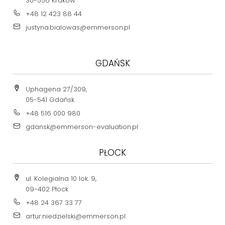
30-556 Kraków
+48 12 423 88 44
justyna.bialowas@emmerson.pl
GDAŃSK
Uphagena 27/309,
05-541 Gdańsk
+48 516 000 980
gdansk@emmerson-evaluation.pl
PŁOCK
ul. Kolegialna 10 lok. 9,
09-402 Płock
+48 24 367 33 77
artur.niedzielski@emmerson.pl