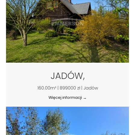
JADÓW,
160.00m² | 899000 zł | Jadów
Więcej informacji →