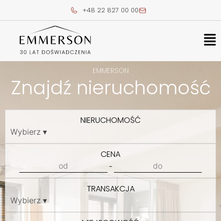
Skip
+48 22 827 00 00
to
content
Me
EMMERSON
Znajdź nieruchomość
NIERUCHOMOŚĆ
CENA
-
TRANSAKCJA