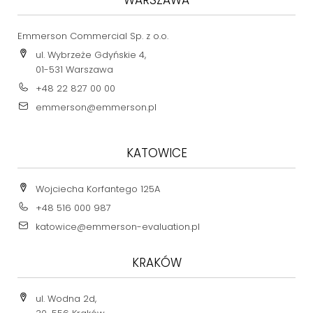
Emmerson Commercial Sp. z o.o.
ul. Wybrzeże Gdyńskie 4,
01-531 Warszawa
+48 22 827 00 00
emmerson@emmerson.pl
KATOWICE
Wojciecha Korfantego 125A
+48 516 000 987
katowice@emmerson-evaluation.pl
KRAKÓW
ul. Wodna 2d,