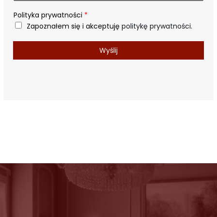
s
k
Polityka prywatności
*
o
Zapoznałem się i akceptuję
politykę prywatności
.
Wyślij