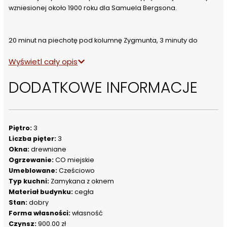
wzniesionej około 1900 roku dla Samuela Bergsona. 
20 minut na piechotę pod kolumnę Zygmunta, 3 minuty do 
metra. 
Wyświetl cały opis
DODATKOWE INFORMACJE
Apartament z księgę wieczystą, pełna własność. 
W 2026r. rewitalizacja elewacji w całej kamienicy ( nie tylko front 
).
Piętro:
3
Miasto oraz konserwator zabytków wydał zezwolenie, lada dzień 
Liczba pięter:
3
rozpoczęcie prac. 
Okna:
drewniane
Ogrzewanie:
CO miejskie
Umeblowane:
Cześciowo
Wszystkie instalacje w bardzo dobrym stanie, po wymianach. W  
Typ kuchni:
Zamykana z oknem
2025r. usunięto piecyki, obecnie ogrzewanie miejskie. 
Materiał budynku:
cegła
Stan:
dobry
Forma własności:
własność
Czynsz:
900.00 zł
Apartament znajduje się na 3 kondygnacji, jest dwu stronny, 