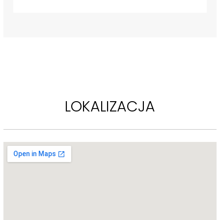
Kamienica posiada kilkadziesiąt lokali mieszkalnych i kilka lokali 
usługowych zlokalizowanych m.in. w przyziemiu od strony ulicy 
Targowej.
Tuż przed wybuchem II wojny światowej jej właścicielem był Jan 
Chróścicki.
LOKALIZACJA
Kamienica ujęta jest w gminnej ewidencji zabytków.
Przed II wojną światową funkcjonował tam Praski Dom Towarowy 
należący do Seweryna Kempfi, który importował towary 
kolonialne i spożywcze (m. in. herbatę)
.
Od 1922 roku w kamienicy funkcjonowała należąca do sieci 
bibliotek - Wypożyczalnia Praska nr 6.