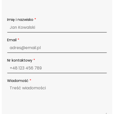
Imię i nazwisko
*
Email
*
Nr kontaktowy
*
*
Wiadomość
*
N
r
n
a
z
w
i