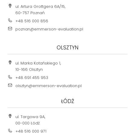
ul. Artura Grottgera 6A/15,
60-757 Poznań
+48 516 000 856
poznan@emmerson-evaluation.pl
OLSZTYN
ul. Marka Kotańskiego 1,
10-166 Olsztyn
+48 691 455 953
olsztyn@emmerson-evaluation.pl
ŁÓDŹ
ul. Targowa 9A,
00-000 Łódź
+48 516 000 971