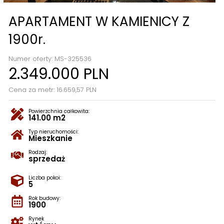
APARTAMENT W KAMIENICY Z
1900r.
Numer oferty: MS-325536
2.349.000 PLN
Cena za metr: 16.659,57 PLN
Powierzchnia całkowita:
141.00 m2
Typ nieruchomości:
Mieszkanie
Rodzaj:
sprzedaż
Liczba pokoi:
5
Rok budowy:
1900
Rynek