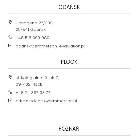
GDAŃSK
Uphagena 27/309,
05-541 Gdańsk
+48 516 000 980
gdansk@emmerson-evaluation.pl
PŁOCK
ul. Kolegialna 10 lok. 9,
09-402 Płock
+48 24 367 33 77
artur.niedzielski@emmerson.pl
POZNAŃ