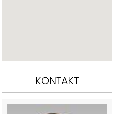
Piękna historia pięknego miejsca, takich rzeczy już się  dzisiaj nie 
buduje. 
Zapraszam do zakupu.
Wszelkie informacje dotyczące nieruchomości zamieszczone 
przez Emmerson nie stanowią oferty w rozumieniu Kodeksu 
Cywilnego. Dokładamy najwyższej staranności, aby 
przedmiotowe informacje były zaprezentowane możliwe 
najbardziej szczegółowo i wyczerpująco, jednak wobec faktu, że 
pochodzą one od innych osób, Emmerson nie ponosi 
odpowiedzialności za ich szczegółowość i dokładność.
KONTAKT
 [...]