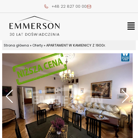
Skip
+48 22 827 00 00
to
content
Me
Strona główna
»
Oferty
»
APARTAMENT W KAMIENICY Z 1900r.