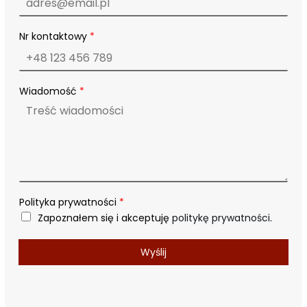
ę
P
o
Nr kontaktowy
*
l
i
t
y
Wiadomość
*
k
a
*
Polityka prywatności
*
Zapoznałem się i akceptuję
politykę prywatności
.
Wyślij