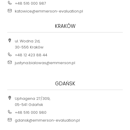
+48 516 000 987
katowice@emmerson-evaluation.pl
KRAKÓW
ul. Wodna 2d,
30-556 Kraków
+48 12 423 88 44
justyna.bialowas@emmerson.pl
GDAŃSK
Uphagena 27/309,
05-541 Gdańsk
+48 516 000 980
gdansk@emmerson-evaluation.pl