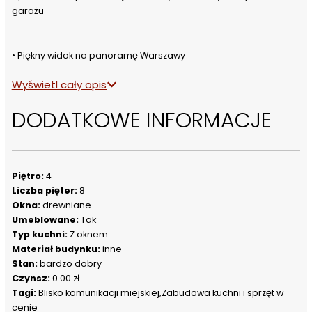
garażu
• Piękny widok na panoramę Warszawy
• Dwa przestronne balkony o łącznej powierzchni 17 m²
Wyświetl cały opis
• Nowoczesny apartamentowiec z doskonałą komunikacją
DODATKOWE INFORMACJE
OPIS NIERUCHOMOŚCI
Eleganckie, 2-pokojowe mieszkanie położone zaledwie 4 km od 
Piętro:
4
centrum Warszawy, w nowo wybudowanym apartamentowcu.
Liczba pięter:
8
Okna:
drewniane
Umeblowane:
Tak
Wnętrze zostało zaprojektowane przez projektantkę wnętrz i 
Typ kuchni:
Z oknem
urządzone w nowoczesnym, spójnym stylu. Mieszkanie jest w 
Materiał budynku:
inne
pełni wyposażone i gotowe do zamieszkania.
Stan:
bardzo dobry
Czynsz:
0.00 zł
Tagi:
Blisko komunikacji miejskiej,Zabudowa kuchni i sprzęt w
cenie
Na wyposażeniu znajdują się m.in.: