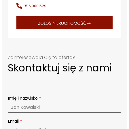
516 000 529
ZGŁOŚ NIERUCHOMOŚĆ
Zainteresowała Cię ta oferta?
Skontaktuj się z nami
Imię i nazwisko
*
I
Email
*
m
i