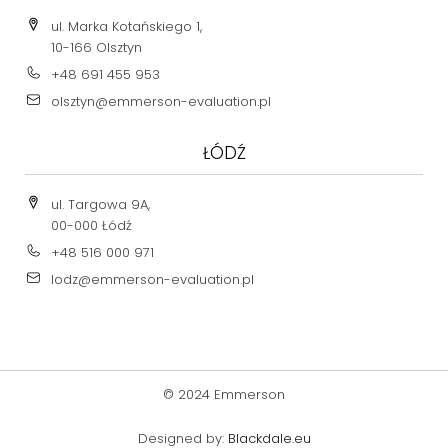
ul. Marka Kotańskiego 1,
10-166 Olsztyn
+48 691 455 953
olsztyn@emmerson-evaluation.pl
ŁÓDŹ
ul. Targowa 9A,
00-000 Łódź
+48 516 000 971
lodz@emmerson-evaluation.pl
© 2024 Emmerson
Designed by:
Blackdale.eu