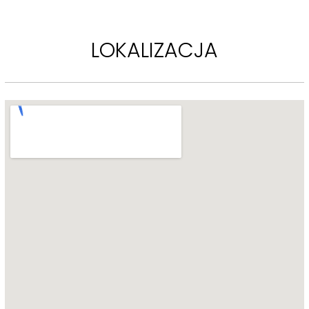
Zapraszam do kontaktu i na prezentację mieszkania.
LOKALIZACJA
Wszelkie informacje dotyczące nieruchomości zamieszczone 
przez Emmerson nie stanowią oferty w rozumieniu Kodeksu 
Cywilnego. Dokładamy najwyższej staranności, aby 
przedmiotowe informacje były zaprezentowane możliwe 
najbardziej szczegółowo i wyczerpująco, jednak wobec faktu, że 
pochodzą one od innych osób, Emmerson nie ponosi 
odpowiedzialności za ich szczegółowość i dokładność.
 [...]