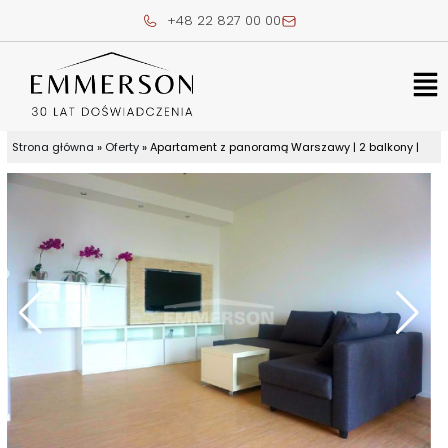
Skip
+48 22 827 00 00
to
content
Me
Strona główna
»
Oferty
»
Apartament z panoramą Warszawy | 2 balkony |