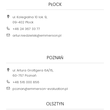
PŁOCK
ul. Kolegialna 10 lok. 9,
09-402 Płock
+48 24 367 33 77
artur.niedzielski@emmerson.pl
POZNAŃ
ul. Artura Grottgera 6A/15,
60-757 Poznań
+48 516 000 856
poznan@emmerson-evaluation.pl
OLSZTYN