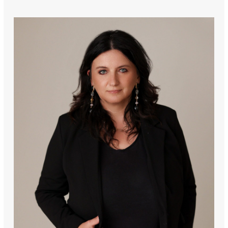
pralka,
lodówka,
telewizor,
komplet naczyń, garnków i sztućców,
kanapa,
stół z krzesłami,
pojemne szafy i szafki.
W sypialni znajduje się wygodne łóżko z materacem.
Ogromnym atutem nieruchomości są dwa balkony o łącznej 
powierzchni 17 m², z których rozpościera się piękny widok na 
panoramę miasta.
DODATKOWE INFORMACJE