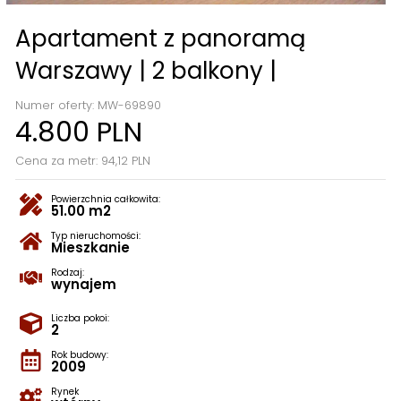
Apartament z panoramą
Warszawy | 2 balkony |
Numer oferty: MW-69890
4.800 PLN
Cena za metr: 94,12 PLN
Powierzchnia całkowita:
51.00 m2
Typ nieruchomości:
Mieszkanie
Rodzaj:
wynajem
Liczba pokoi:
2
Rok budowy:
2009
Rynek