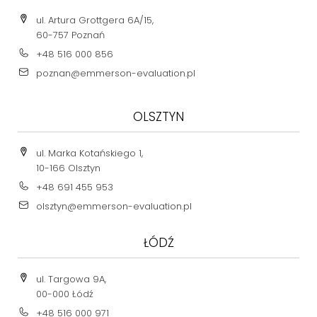
ul. Artura Grottgera 6A/15,
60-757 Poznań
+48 516 000 856
poznan@emmerson-evaluation.pl
OLSZTYN
ul. Marka Kotańskiego 1,
10-166 Olsztyn
+48 691 455 953
olsztyn@emmerson-evaluation.pl
ŁÓDŹ
ul. Targowa 9A,
00-000 Łódź
+48 516 000 971