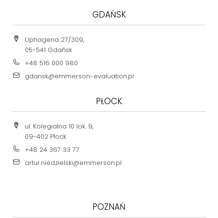
GDAŃSK
Uphagena 27/309,
05-541 Gdańsk
+48 516 000 980
gdansk@emmerson-evaluation.pl
PŁOCK
ul. Kolegialna 10 lok. 9,
09-402 Płock
+48 24 367 33 77
artur.niedzielski@emmerson.pl
POZNAŃ