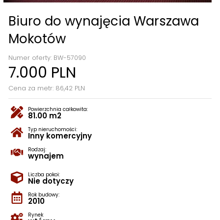
Biuro do wynajęcia Warszawa
Mokotów
Numer oferty: BW-57090
7.000 PLN
Cena za metr: 86,42 PLN
Powierzchnia całkowita:
81.00 m2
Typ nieruchomości:
Inny komercyjny
Rodzaj:
wynajem
Liczba pokoi:
Nie dotyczy
Rok budowy:
2010
Rynek