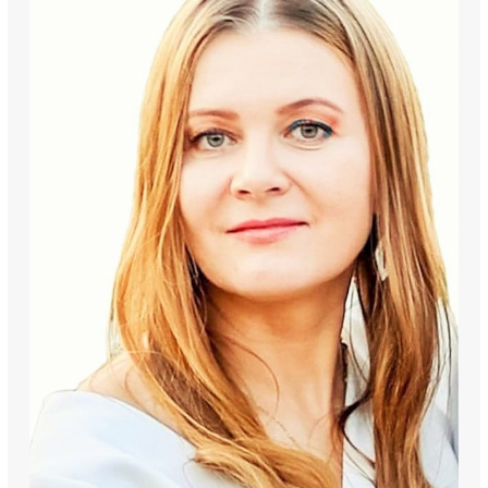
bezpieczeństwo oraz profesjonalny wizerunek firmy. 
Dodatkowym atutem jest miejsce postojowe w garażu 
podziemnym, wliczone w cenę czynszu najmu. Cena 7000 PLN 
plus opłaty adm,1500 PLN razem czynsz najmu 8500 PLN plus 
opłata za zużycie energii elektrycznej.
Najważniejsze atuty nieruchomości:
powierzchnia biurowa 81 m²,
3 niezależne pokoje biurowe,
klimatyzacja,
okablowanie komputerowe i telefoniczne,
recepcja z ochroną 24/7,
monitoring budynku,
miejsce parkingowe w garażu podziemnym w cenie,
lokalizacja blisko metra Racławicka,
szybki dojazd do centrum Warszawy.
Biuro na Mokotowie to idealna propozycja dla firm 
poszukujących komfortowej powierzchni biurowej w prestiżowej 
lokalizacji z doskonałym dostępem do komunikacji miejskiej. 
Zapraszam do oglądania!