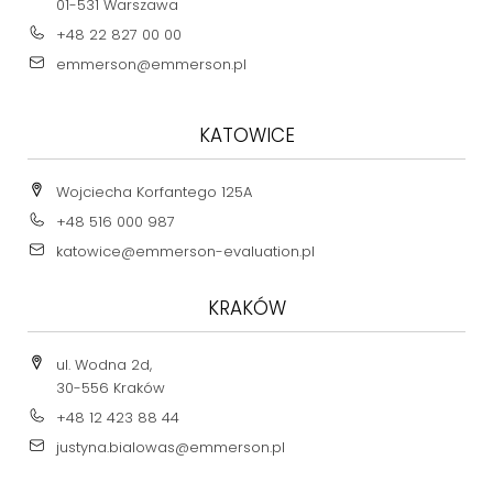
01-531 Warszawa
+48 22 827 00 00
emmerson@emmerson.pl
KATOWICE
Wojciecha Korfantego 125A
+48 516 000 987
katowice@emmerson-evaluation.pl
KRAKÓW
ul. Wodna 2d,
30-556 Kraków
+48 12 423 88 44
justyna.bialowas@emmerson.pl