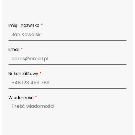
Imię i nazwisko
*
Email
*
p
Nr kontaktowy
*
r
y
w
a
t
Wiadomość
*
n
o
ś
c
i
*