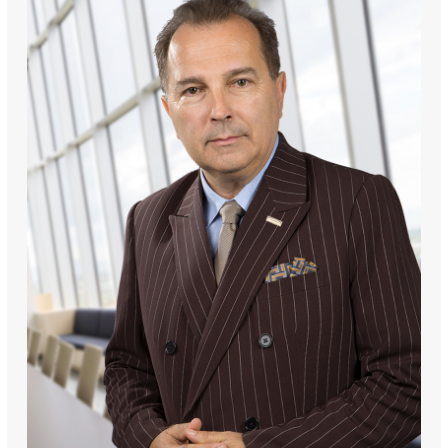
południowej granicy przebiega kanał wawerski.
Możliwość dodatkowej zabudowy działki zgodnie z 
obowiązującym Planem !!!. Całkowita pow. ok 1750  m2 - około 
1300 PUM
Dla tego terenu obowiązuje Plan Zagospodarowania 
Przestrzennego:
173. Dla terenu C28MN1: 1) ustala się przeznaczenie terenu - 
zabudowa mieszkaniowa jednorodzinna; 2) w zakresie zasad 
kształtowania zabudowy i zagospodarowania terenu: a) ustala 
się realizację zabudowy z uwzględnieniem ustaleń lit. b: - 
zgodnie z wyznaczonymi na rysunku planu liniami zabudowy, - 
zgodnie z parametrami i wskaźnikami kształtowania zabudowy 
ustalonymi w pkt 3, - w formie budynków wolnostojących lub 
bliźniaczych, b) nakazuje się zachowanie lub odbudowę obiektu 
ujętego w Gminnej Ewidencji Zabytków objętego ochroną w 
planie, o którym mowa w § 7 ust. 2 pkt 32, zgodnie z lit. a oraz 
ustaleniami § 7 ust. 3, c) w zakresie geometrii dachu z 