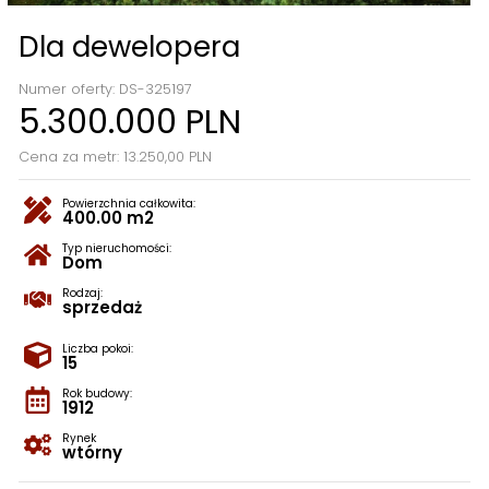
Dla dewelopera
Numer oferty: DS-325197
5.300.000 PLN
Cena za metr: 13.250,00 PLN
Powierzchnia całkowita:
400.00 m2
Typ nieruchomości:
Dom
Rodzaj:
sprzedaż
Liczba pokoi:
15
Rok budowy:
1912
Rynek
wtórny