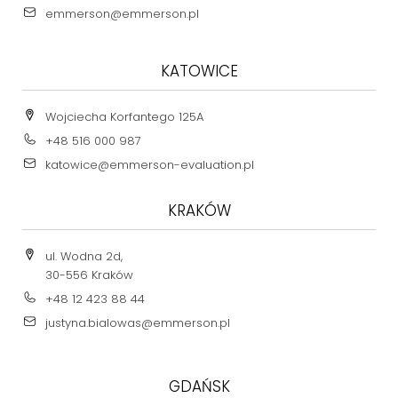
emmerson@emmerson.pl
KATOWICE
Wojciecha Korfantego 125A
+48 516 000 987
katowice@emmerson-evaluation.pl
KRAKÓW
ul. Wodna 2d,
30-556 Kraków
+48 12 423 88 44
justyna.bialowas@emmerson.pl
GDAŃSK