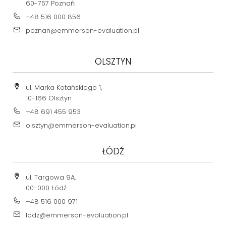
60-757 Poznań
+48 516 000 856
poznan@emmerson-evaluation.pl
OLSZTYN
ul. Marka Kotańskiego 1,
10-166 Olsztyn
+48 691 455 953
olsztyn@emmerson-evaluation.pl
ŁÓDŹ
ul. Targowa 9A,
00-000 Łódź
+48 516 000 971
lodz@emmerson-evaluation.pl