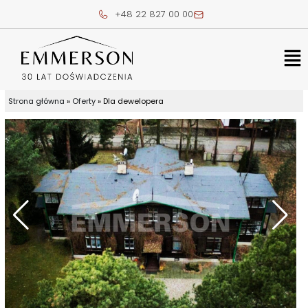
Skip
+48 22 827 00 00
to
content
Me
Strona główna
»
Oferty
»
Dla dewelopera