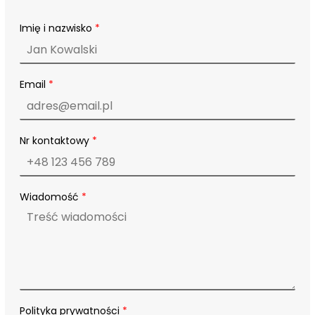
Imię i nazwisko
*
W
Email
*
i
a
d
o
m
Nr kontaktowy
*
o
ś
ć
i
Wiadomość
*
W
i
a
d
o
m
o
ś
ć
Polityka prywatności
*