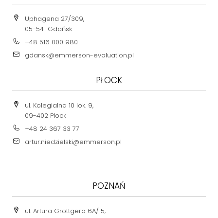
Uphagena 27/309,
05-541 Gdańsk
+48 516 000 980
gdansk@emmerson-evaluation.pl
PŁOCK
ul. Kolegialna 10 lok. 9,
09-402 Płock
+48 24 367 33 77
artur.niedzielski@emmerson.pl
POZNAŃ
ul. Artura Grottgera 6A/15,