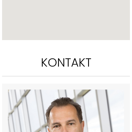
Ten budynek nie podlega ochronie, Mazowieckiego 
Wojewódzkiego Konserwatora Zabytków.
Rzuty powierzchni prześlę na życzenie.
Wszelkie informacje dotyczące nieruchomości zamieszczone 
przez Emmerson nie stanowią oferty w rozumieniu Kodeksu 
KONTAKT
Cywilnego. Dokładamy najwyższej staranności, aby 
przedmiotowe informacje były zaprezentowane możliwe 
najbardziej szczegółowo i wyczerpująco, jednak wobec faktu, że 
pochodzą one od innych osób, Emmerson nie ponosi 
odpowiedzialności za ich szczegółowość i dokładność.
 [...]