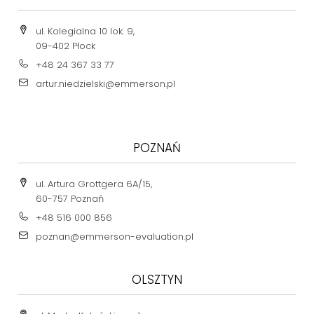
ul. Kolegialna 10 lok. 9,
09-402 Płock
+48 24 367 33 77
artur.niedzielski@emmerson.pl
POZNAŃ
ul. Artura Grottgera 6A/15,
60-757 Poznań
+48 516 000 856
poznan@emmerson-evaluation.pl
OLSZTYN