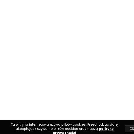
Ta witryna internetowa używa plików cookies. Przechodząc dalej
O
akceptujesz używanie plików cookies oraz naszą
politykę
prywatności
.