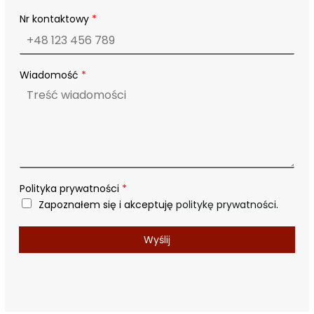
Nr kontaktowy
*
P
Wiadomość
*
o
l
i
t
y
k
a
N
r
Polityka prywatności
*
N
Zapoznałem się i akceptuję
politykę prywatności
.
r
Wyślij