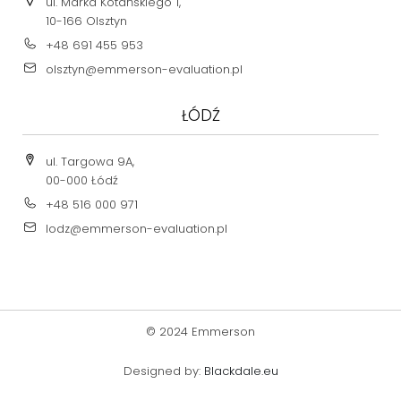
ul. Marka Kotańskiego 1,
10-166 Olsztyn
+48 691 455 953
olsztyn@emmerson-evaluation.pl
ŁÓDŹ
ul. Targowa 9A,
00-000 Łódź
+48 516 000 971
lodz@emmerson-evaluation.pl
© 2024 Emmerson
Designed by:
Blackdale.eu