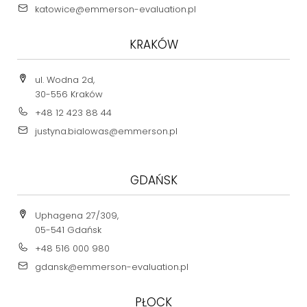
katowice@emmerson-evaluation.pl
KRAKÓW
ul. Wodna 2d,
30-556 Kraków
+48 12 423 88 44
justyna.bialowas@emmerson.pl
GDAŃSK
Uphagena 27/309,
05-541 Gdańsk
+48 516 000 980
gdansk@emmerson-evaluation.pl
PŁOCK