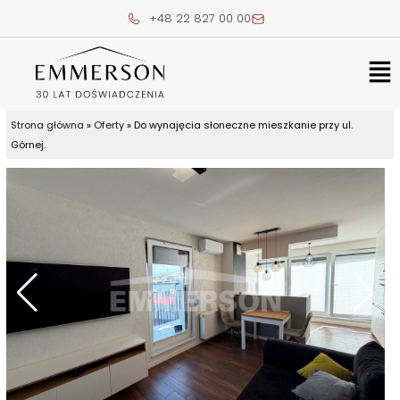
Skip
+48 22 827 00 00
to
content
Me
Strona główna
»
Oferty
»
Do wynajęcia słoneczne mieszkanie przy ul.
Górnej.