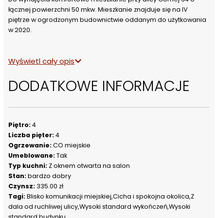
łącznej powierzchni 50 mkw. Mieszkanie znajduje się na IV 
piętrze w ogrodzonym budownictwie oddanym do użytkowania 
w 2020.
Wyświetl cały opis
Mieszkanie składa się z jasnego salonu połączonego z 
aneksem kuchennym, z wyjściem na duży taras, sypialni, łazienki 
DODATKOWE INFORMACJE
z wc i przedpokoju z szafami w zabudowie.W kuchni znajduje się 
sprzęt AGD (m.in. płyta indukcyjna, piekarnik, zmywarka oraz 
lodówka z zamrażarką ). Salon wyposażony jest w szafkę pod TV, 
rozkładaną sofę, stolik oraz stół z krzesłami. W części 
sypialnianej znajduje się wygodne łóżko. W łazience znajduje się 
Piętro:
4
prysznic, szafka w której jest pralka i suszarka, toaleta oraz 
Liczba pięter:
4
umywalka z szafką i lustrem.
Ogrzewanie:
CO miejskie
Umeblowane:
Tak
Typ kuchni:
Z oknem otwarta na salon
Do mieszkania przynależy miejsce postojowe oraz komórka 
Stan:
bardzo dobry
lokatorska , wliczone w cenę najmu.
Czynsz:
335.00 zł
Tagi:
Blisko komunikacji miejskiej,Cicha i spokojna okolica,Z
dala od ruchliwej ulicy,Wysoki standard wykończeń,Wysoki
W pobliżu mnóstwo punktów usług publicznych: sklepy, 
standard budynku