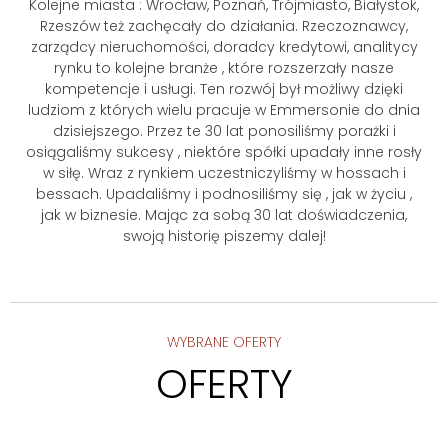
Kolejne miasta : Wrocław, Poznań, Trójmiasto, Białystok,
Rzeszów też zachęcały do działania. Rzeczoznawcy,
zarządcy nieruchomości, doradcy kredytowi, analitycy
rynku to kolejne branże , które rozszerzały nasze
kompetencje i usługi. Ten rozwój był możliwy dzięki
ludziom z których wielu pracuje w Emmersonie do dnia
dzisiejszego. Przez te 30 lat ponosiliśmy porażki i
osiągaliśmy sukcesy , niektóre spółki upadały inne rosły
w siłę. Wraz z rynkiem uczestniczyliśmy w hossach i
bessach. Upadaliśmy i podnosiliśmy się , jak w życiu ,
jak w biznesie. Mając za sobą 30 lat doświadczenia,
swoją historię piszemy dalej!
WYBRANE OFERTY
OFERTY