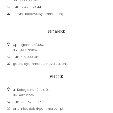
30-556 Kraków
+48 12 423 88 44
justyna.bialowas@emmerson.pl
GDAŃSK
Uphagena 27/309,
05-541 Gdańsk
+48 516 000 980
gdansk@emmerson-evaluation.pl
PŁOCK
ul. Kolegialna 10 lok. 9,
09-402 Płock
+48 24 367 33 77
artur.niedzielski@emmerson.pl