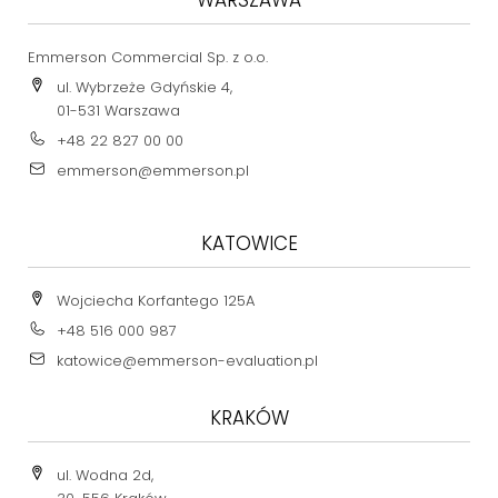
Emmerson Commercial Sp. z o.o.
ul. Wybrzeże Gdyńskie 4,
01-531 Warszawa
+48 22 827 00 00
emmerson@emmerson.pl
KATOWICE
Wojciecha Korfantego 125A
+48 516 000 987
katowice@emmerson-evaluation.pl
KRAKÓW
ul. Wodna 2d,