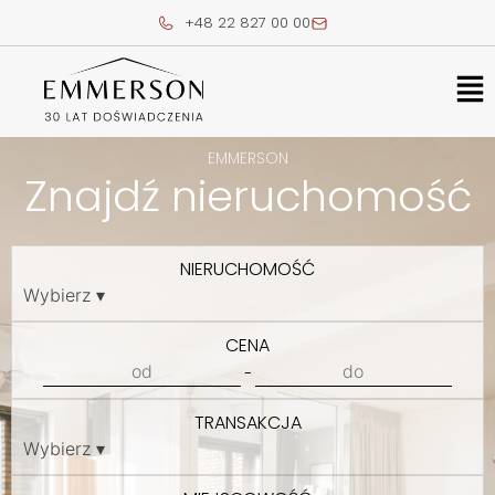
Skip
+48 22 827 00 00
to
content
Me
EMMERSON
Znajdź nieruchomość
NIERUCHOMOŚĆ
CENA
-
TRANSAKCJA