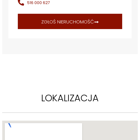
516 000 627
odpowiedzialności za ich szczegółowość i dokładność.
ZGŁOŚ NIERUCHOMOŚĆ
 [...]
LOKALIZACJA