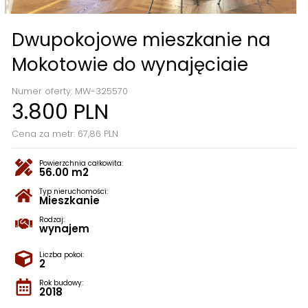
Dwupokojowe mieszkanie na
Mokotowie do wynajęciaie
Numer oferty: MW-325570
3.800 PLN
Cena za metr: 67,86 PLN
Powierzchnia całkowita:
56.00 m2
Typ nieruchomości:
Mieszkanie
Rodzaj:
wynajem
Liczba pokoi:
2
Rok budowy:
2018