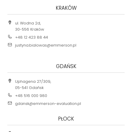
KRAKÓW
ul. Wodna 2d,
30-556 Kraków
+48 12 423 88 44
justyna.bialowas@emmerson.pl
GDAŃSK
Uphagena 27/309,
05-541 Gdańsk
+48 516 000 980
gdansk@emmerson-evaluation.pl
PŁOCK