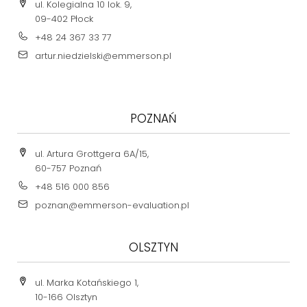
ul. Kolegialna 10 lok. 9,
09-402 Płock
+48 24 367 33 77
artur.niedzielski@emmerson.pl
POZNAŃ
ul. Artura Grottgera 6A/15,
60-757 Poznań
+48 516 000 856
poznan@emmerson-evaluation.pl
OLSZTYN
ul. Marka Kotańskiego 1,
10-166 Olsztyn