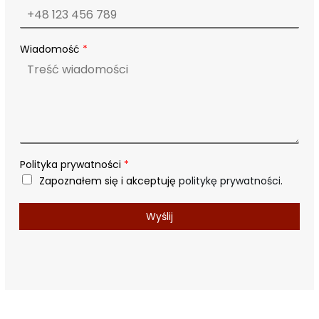
Wiadomość
*
*
Polityka prywatności
*
W
Zapoznałem się i akceptuję
politykę prywatności
.
i
a
d
Wyślij
o
m
o
ś
ć
W
i
a