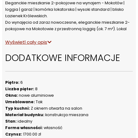
Eleganckie mieszkanie 2-pokojowe na wynajem - Mokotów | 
loggia | garaż | komórka lokatorska | wysoki standard | blisko 
Łazienek Królewskich.
Do wynajęcia od zaraz nowoczesne, eleganckie mieszkanie 2-
pokojowe na Mokotowie z przestronną loggią (ok. 7 m²). Lokal 
urządzony w stylu nowoczesnej klasyki, wykończony w wysokim 
Wyświetl cały opis
standardzie z dbałością o detale i komfort użytkowania.
Najważniejsze atuty mieszkania:
DODATKOWE INFORMACJE
W cenie jest zawarte miejsce parkingowe i duża komórka 
lokatorska oraz zaliczki na wodę i centralne ogrzewanie .
2 pokoje + otwarta, widna kuchnia
Loggia 7 m² - idealna do relaksu
Miejsce parkingowe w garażu podziemnym (w cenie)
Piętro:
6
Komórka lokatorska ok. 4 m² (w cenie)
Liczba pięter:
8
Wysokie piętro + piękny, przestrzenny widok
Okna:
nowe aluminiowe
Wysokość pomieszczeń ok. 3 m
Umeblowane:
Tak
Ekspozycja zapewniająca doskonałe doświetlenie dzienne
Typ kuchni:
Z oknem otwarta na salon
Cicha lokalizacja - mieszkanie od strony wewnętrznej osiedla
Materiał budynku:
konstrukcja mieszana
Wyposażenie i standard:
Stan:
idealny
Mieszkanie jest w pełni umeblowane i gotowe do zamieszkania.
Forma własności:
własność
Kuchnia wykonana na wymiar, wyposażona w wysokiej klasy 
Czynsz:
1700.00 zł