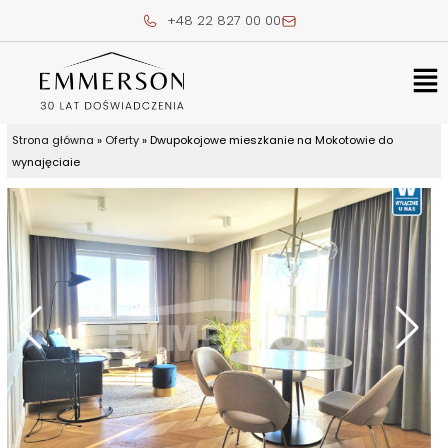
Skip
+48 22 827 00 00
to
content
Me
Strona główna
»
Oferty
»
Dwupokojowe mieszkanie na Mokotowie do
wynajęciaie