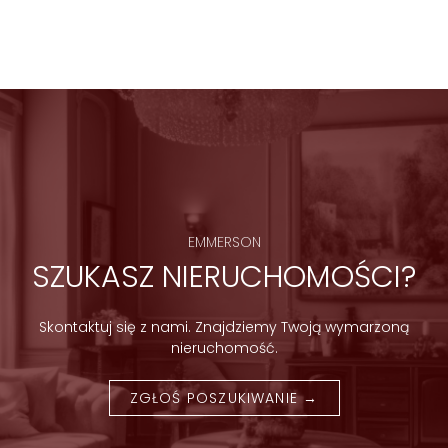
d
o
m
o
ś
ć
EMMERSON
SZUKASZ NIERUCHOMOŚCI?
Skontaktuj się z nami. Znajdziemy Twoją wymarzoną
nieruchomość.
ZGŁOŚ POSZUKIWANIE →