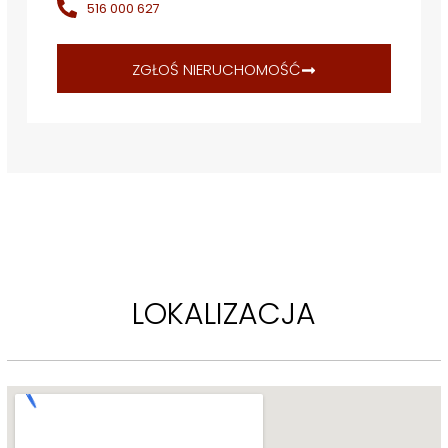
516 000 627
odpowiedzialności za ich szczegółowość i dokładność.
ZGŁOŚ NIERUCHOMOŚĆ
 [...]
LOKALIZACJA