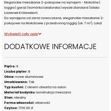
Eleganckie mieszkanie 2-pokojowe na wynajem - Mokotów | 
loggia | garaż | komórka lokatorska | wysoki standard | blisko 
Łazienek Królewskich.
Do wynajęcia od zaraz nowoczesne, eleganckie mieszkanie 2-
pokojowe na Mokotowie z przestronną loggią (ok. 7 m²). Lokal 
urządzony w stylu nowoczesnej klasyki, wykończony w wysokim 
Wyświetl cały opis
standardzie z dbałością o detale i komfort użytkowania.
Najważniejsze atuty mieszkania:
DODATKOWE INFORMACJE
W cenie jest zawarte miejsce parkingowe i duża komórka 
lokatorska oraz zaliczki na wodę i centralne ogrzewanie. 
2 pokoje + otwarta, widna kuchnia
Loggia 7 m² - idealna do relaksu
Miejsce parkingowe w garażu podziemnym (w cenie)
Piętro:
6
Komórka lokatorska ok. 4 m² (w cenie)
Liczba pięter:
8
Wysokie piętro + piękny, przestrzenny widok
Okna:
nowe aluminiowe
Wysokość pomieszczeń ok. 3 m
Umeblowane:
Tak
Ekspozycja zapewniająca doskonałe doświetlenie dzienne
Typ kuchni:
Z oknem otwarta na salon
Cicha lokalizacja - mieszkanie od strony wewnętrznej osiedla
Materiał budynku:
konstrukcja mieszana
Wyposażenie i standard:
Stan:
idealny
Mieszkanie jest w pełni umeblowane i gotowe do zamieszkania.
Forma własności:
własność
Kuchnia wykonana na wymiar, wyposażona w wysokiej klasy 
Czynsz:
1700.00 zł