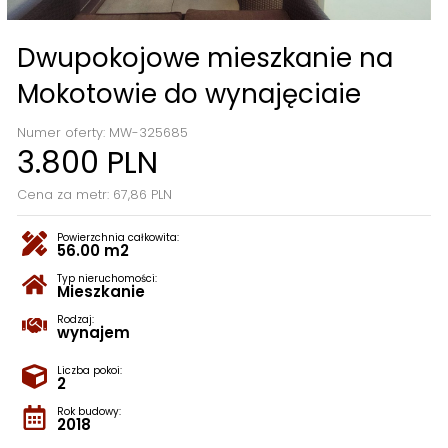
Dwupokojowe mieszkanie na
Mokotowie do wynajęciaie
Numer oferty: MW-325685
3.800 PLN
Cena za metr: 67,86 PLN
Powierzchnia całkowita:
56.00 m2
Typ nieruchomości:
Mieszkanie
Rodzaj:
wynajem
Liczba pokoi:
2
Rok budowy:
2018