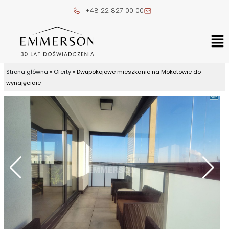
Skip
+48 22 827 00 00
to
content
Me
Strona główna
»
Oferty
»
Dwupokojowe mieszkanie na Mokotowie do
wynajęciaie