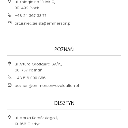
ul. Kolegialna 10 lok. 9,
09-402 Płock
+48 24 367 33 77
artur.niedzielski@emmerson.pl
POZNAŃ
ul. Artura Grottgera 6A/15,
60-757 Poznań
+48 516 000 856
poznan@emmerson-evaluation.pl
OLSZTYN
ul. Marka Kotańskiego 1,
10-166 Olsztyn