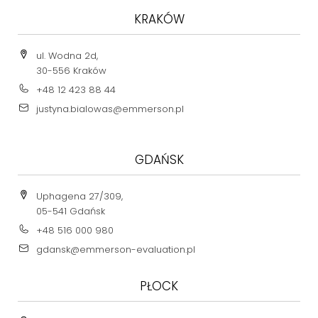
KRAKÓW
ul. Wodna 2d,
30-556 Kraków
+48 12 423 88 44
justyna.bialowas@emmerson.pl
GDAŃSK
Uphagena 27/309,
05-541 Gdańsk
+48 516 000 980
gdansk@emmerson-evaluation.pl
PŁOCK