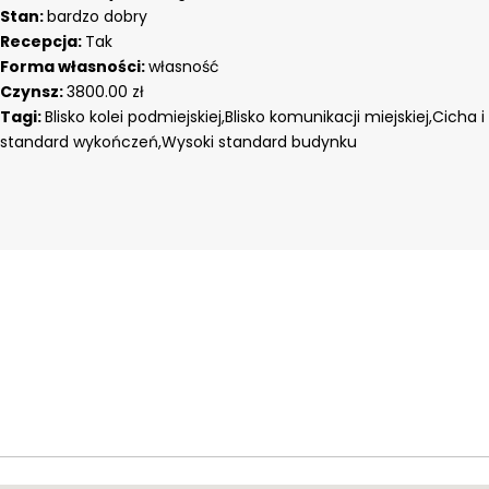
Ograniczona podaż oraz stale rozwijająca się okolica sprawiają, ż
Stan:
bardzo dobry
wysoką atrakcyjność inwestycyjną.
Recepcja:
Tak
Dynamiczny rozwój biznesowego centrum Warszawy oraz prestiż in
Forma własności:
własność
potencjał dalszego wzrostu wartości kapitałowej w kolejnych lat
Czynsz:
3800.00 zł
Tagi:
Blisko kolei podmiejskiej,Blisko komunikacji miejskiej,Cicha 
standard wykończeń,Wysoki standard budynku
KLUCZOWE ATUTY NIERUCHOMOŚCI
- powierzchnia: 269,68 m²
- wejście bezpośrednio z ulicy,
- lokal powstały z połączenia dwóch niezależnych lokali: U10 i U11
- możliwość ponownego rozdzielenia lokali zgodnie z pierwotn
- 2 miejsca parkingowe w garażu podziemnym
- nowoczesny budynek o wysokim standardzie
- duże witryny i bardzo dobra ekspozycja
- wysoka rozpoznawalność lokalizacji
- intensywny ruch pieszy i świetna komunikacja
- prestiżowe otoczenie apartamentów, biur i lokali usługowych
Duże witryny oraz świetna ekspozycja zapewniają wysoką 