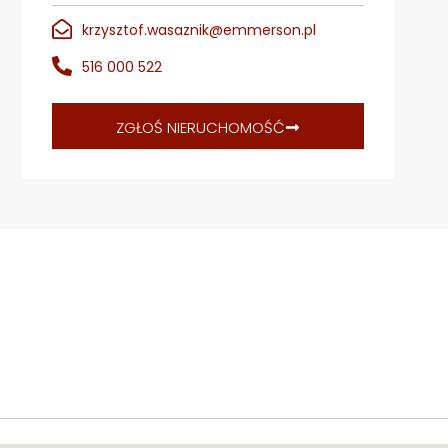
krzysztof.wasaznik@emmerson.pl
516 000 522
ZGŁOŚ NIERUCHOMOŚĆ