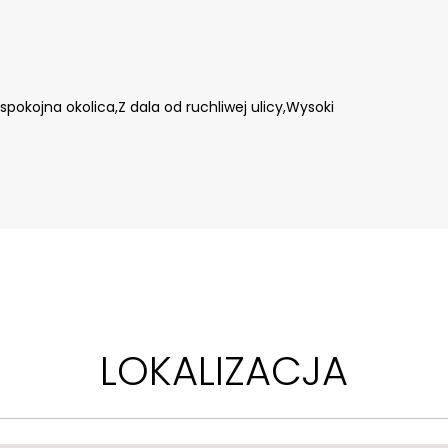
e nieruchomości w tej lokalizacji utrzymują bardzo 
westycji sprawiają, że lokal posiada również wysoki 
ach.
i spokojna okolica,Z dala od ruchliwej ulicy,Wysoki
ym układem
LOKALIZACJA
rozpoznawalność miejsca i doskonałą 