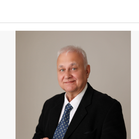
Nowoczesna architektura, wysoki standard zabudowy oraz strategi
wyjątkowo atrakcyjne zarówno dla biznesu, jak i klientów premiu
W najbliższym otoczeniu znajdują się:
- nowoczesne apartamentowce
- biurowce klasy A
- restauracje i modne kawiarnie
- liczne punkty usługowe
- metro, tramwaje oraz stacje kolejowe
- ścisłe centrum biznesowe Warszawy
To lokalizacja, która nieustannie zyskuje na wartości.
KOSZTY EKSPLOATACYJNE
- podatek od nieruchomości: ok. 10 000 zł rocznie