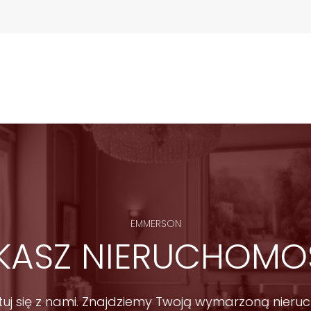
ości w topowej lokalizacji Warszawy — dużą 
lszego wzrostu wartości.
wania kapitału  z gotowym dochodem, prestiżowym 
EMMERSON
KASZ NIERUCHOMO
zez Emmerson nie stanowią oferty w rozumieniu 
zedmiotowe informacje były zaprezentowane możliwe 
e pochodzą one od innych osób, Emmerson nie 
tuj się z nami. Znajdziemy Twoją wymarzoną nieru