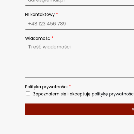
Nr kontaktowy
*
zacja), zimą         ok.1 000 zł
n
Wiadomość
*
a
z
w
i
s
k
o
N
r
Polityka prywatności
*
I
Zapoznałem się i akceptuję
politykę prywatnośc
m
i
ę
W