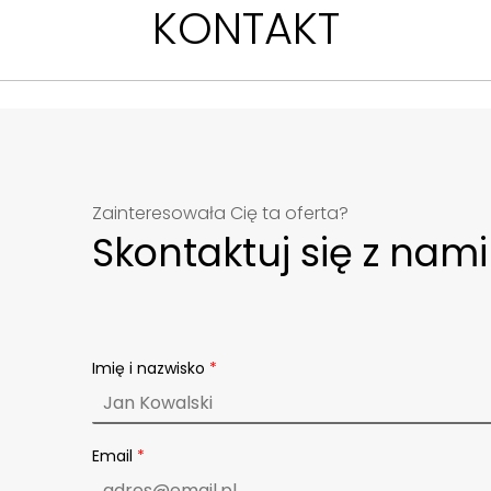
KONTAKT
czne położenie sprawiają, że jest to miejsce 
m.
Zainteresowała Cię ta oferta?
Skontaktuj się z nami
Imię i nazwisko
*
Email
*