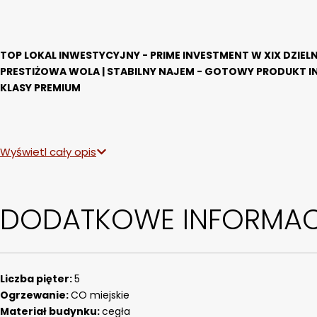
TOP LOKAL INWESTYCYJNY - PRIME INVESTMENT W XIX DZIELN
PRESTIŻOWA WOLA | STABILNY NAJEM - GOTOWY PRODUKT IN
KLASY PREMIUM
GOTOWY PRODUKT INWESTYCYJNY Z NAJEMCĄ
Wyświetl cały opis
Na sprzedaż 
atrakcyjny lokal usługowy klasy premium położony pr
Dzielnica - jednej z najbardziej pożądanych lokalizacji bizneso
DODATKOWE INFORMA
To nieruchomość łącząca doskonałą lokalizację, nowoczesny stan
propozycja dla inwestora poszukującego nieruchomości generują
Liczba pięter:
5
reprezentacyjnej przestrzeni w dynamicznie rozwijającym się c
Ogrzewanie:
CO miejskie
Lokale usługowe w 19. Dzielnicy należą do najbardziej poszukiwa
Materiał budynku:
cegła