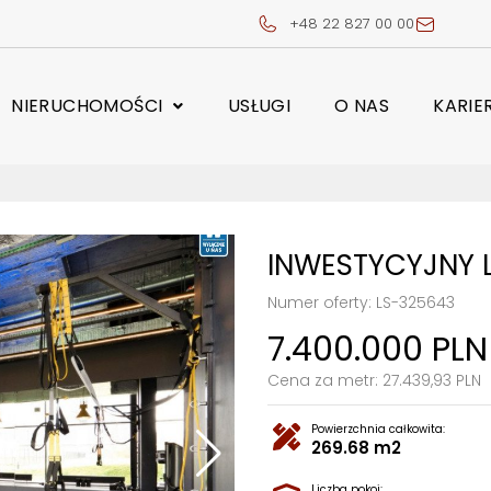
+48 22 827 00 00
NIERUCHOMOŚCI
USŁUGI
O NAS
KARIE
INWESTYCYJNY L
Numer oferty: LS-325643
7.400.000 PLN
Cena za metr: 27.439,93 PLN
Powierzchnia całkowita:
269.68 m2
Liczba pokoi: