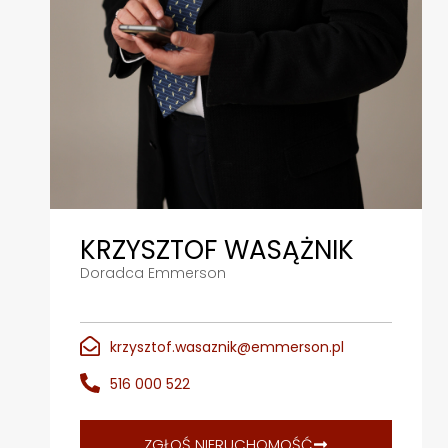
- opłaty administracyjne: ok. 3 800 zł miesięcznie
- energia elektryczna:
      * U11: ok. 3 000 - 5 000 zł w okresie letnim (intensywna klimaty
       * U10: ok. 300 - 400 zł miesięcznie
MOŻLIWE PRZEZNACZENIE LOKALU
Nieruchomość doskonale sprawdzi się jako:
- inwestycja pod wynajem,
- butikowy klub fitness,
- klinika medyczna lub beauty,
- biuro premium,
KRZYSZTOF WASĄŻNIK
- studio treningowe,
Doradca Emmerson
- koncept lifestyle’owy.
krzysztof.wasaznik@emmerson.pl
IDEALNY DLA:
- funduszu inwestycyjnego,
516 000 522
- inwestora prywatnego,
- operatora fitness,
- konceptu showroomowego,
ZGŁOŚ NIERUCHOMOŚĆ