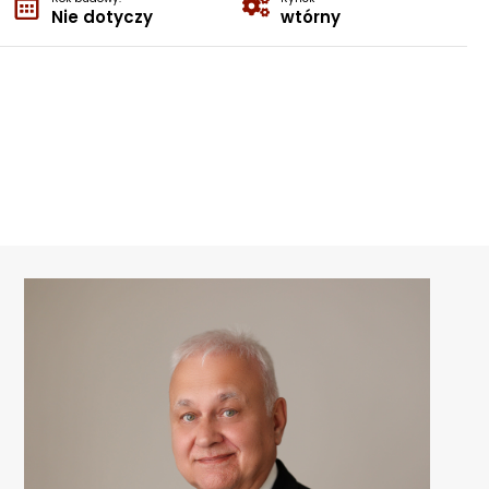
Nie dotyczy
wtórny