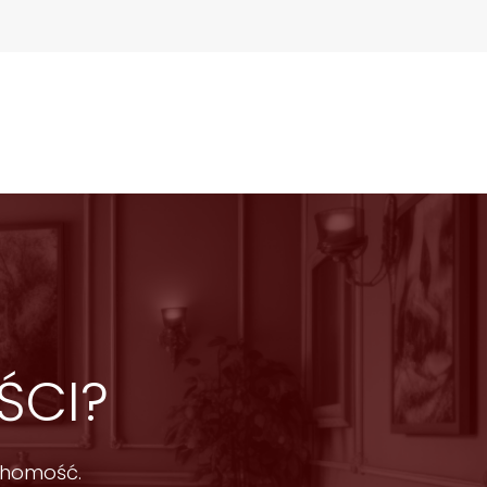
ŚCI?
chomość.