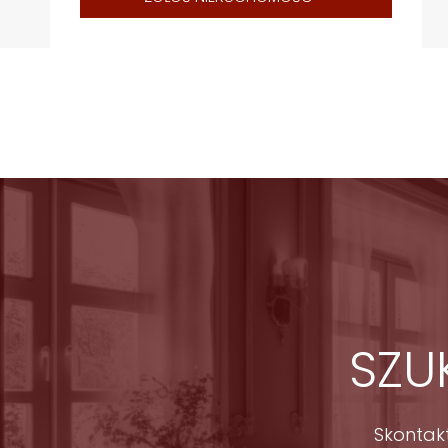
- sieci usługowej lub gastronomicznej.
CENA SPRZEDAŻY
7 400 000 zł
To wyjątkowa propozycja dla inwestora poszukującego nieruchom
elastycznością aranżacyjną oraz bardzo wysokim potencjałem da
To nieruchomość dla inwestora, który szuka bezpiecznego uloko
adresem i długoterminowym potencjałem wzrostu.
SERDECZNIE POLECAM I ZAPRASZAM NA PREZENTACJE.
SZU
Wszelkie informacje dotyczące nieruchomości zamieszczone pr
Kodeksu Cywilnego. Dokładamy najwyższej staranności, aby pr
najbardziej szczegółowo i wyczerpująco, jednak wobec faktu, ż
Skontak
ponosi odpowiedzialności za ich szczegółowość i dokładność.