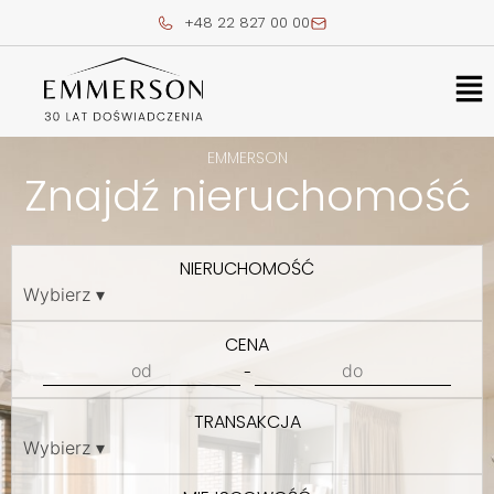
Skip
+48 22 827 00 00
to
content
Me
EMMERSON
Znajdź nieruchomość
NIERUCHOMOŚĆ
CENA
-
TRANSAKCJA