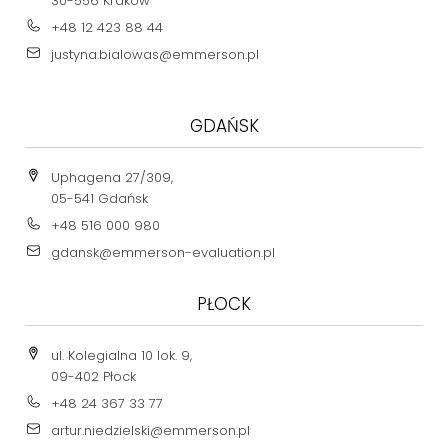
30-556 Kraków
+48 12 423 88 44
justyna.bialowas@emmerson.pl
GDAŃSK
Uphagena 27/309,
05-541 Gdańsk
+48 516 000 980
gdansk@emmerson-evaluation.pl
PŁOCK
ul. Kolegialna 10 lok. 9,
09-402 Płock
+48 24 367 33 77
artur.niedzielski@emmerson.pl