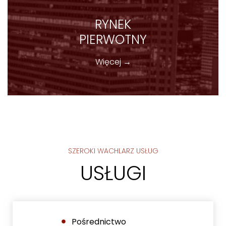
RYNEK
PIERWOTNY
Więcej →
SZEROKI WACHLARZ USŁUG
USŁUGI
Pośrednictwo