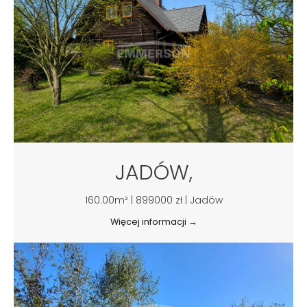
JADÓW,
160.00m² | 899000 zł | Jadów
Więcej informacji →