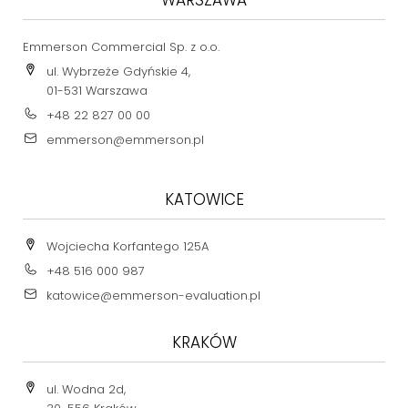
Emmerson Commercial Sp. z o.o.
ul. Wybrzeże Gdyńskie 4,
01-531 Warszawa
+48 22 827 00 00
emmerson@emmerson.pl
KATOWICE
Wojciecha Korfantego 125A
+48 516 000 987
katowice@emmerson-evaluation.pl
KRAKÓW
ul. Wodna 2d,