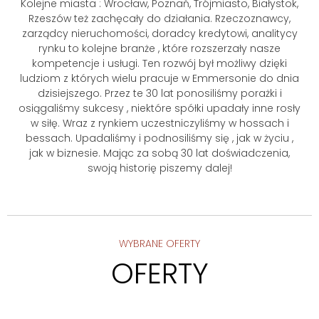
Kolejne miasta : Wrocław, Poznań, Trójmiasto, Białystok,
Rzeszów też zachęcały do działania. Rzeczoznawcy,
zarządcy nieruchomości, doradcy kredytowi, analitycy
rynku to kolejne branże , które rozszerzały nasze
kompetencje i usługi. Ten rozwój był możliwy dzięki
ludziom z których wielu pracuje w Emmersonie do dnia
dzisiejszego. Przez te 30 lat ponosiliśmy porażki i
osiągaliśmy sukcesy , niektóre spółki upadały inne rosły
w siłę. Wraz z rynkiem uczestniczyliśmy w hossach i
bessach. Upadaliśmy i podnosiliśmy się , jak w życiu ,
jak w biznesie. Mając za sobą 30 lat doświadczenia,
swoją historię piszemy dalej!
WYBRANE OFERTY
OFERTY