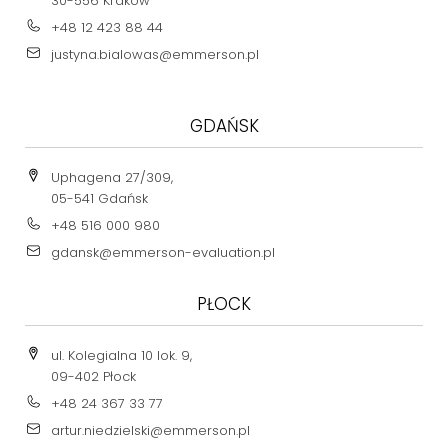
30-556 Kraków
+48 12 423 88 44
justyna.bialowas@emmerson.pl
GDAŃSK
Uphagena 27/309,
05-541 Gdańsk
+48 516 000 980
gdansk@emmerson-evaluation.pl
PŁOCK
ul. Kolegialna 10 lok. 9,
09-402 Płock
+48 24 367 33 77
artur.niedzielski@emmerson.pl