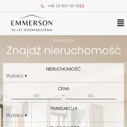
Skip
+48 22 827 00 00
to
content
Me
EMMERSON
Znajdź nieruchomość
NIERUCHOMOŚĆ
CENA
-
TRANSAKCJA