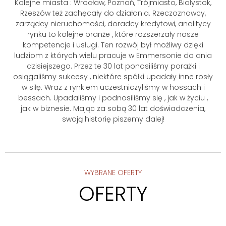
Kolejne miasta : Wrocław, Poznań, Trójmiasto, Białystok,
Rzeszów też zachęcały do działania. Rzeczoznawcy,
zarządcy nieruchomości, doradcy kredytowi, analitycy
rynku to kolejne branże , które rozszerzały nasze
kompetencje i usługi. Ten rozwój był możliwy dzięki
ludziom z których wielu pracuje w Emmersonie do dnia
dzisiejszego. Przez te 30 lat ponosiliśmy porażki i
osiągaliśmy sukcesy , niektóre spółki upadały inne rosły
w siłę. Wraz z rynkiem uczestniczyliśmy w hossach i
bessach. Upadaliśmy i podnosiliśmy się , jak w życiu ,
jak w biznesie. Mając za sobą 30 lat doświadczenia,
swoją historię piszemy dalej!
WYBRANE OFERTY
OFERTY