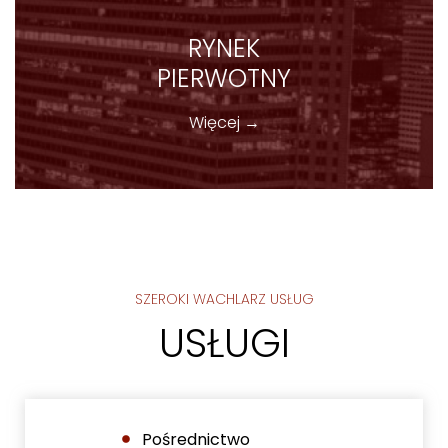
RYNEK
PIERWOTNY
Więcej →
SZEROKI WACHLARZ USŁUG
USŁUGI
Pośrednictwo