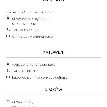
Emmerson Commercial Sp. z o.o.
ul. Wybrzeże Gdyńskie 4,
01-531 Warszawa
+48 22 827 00 00
emmerson@emmerson.pl
KATOWICE
Wojciecha Korfantego 125A
+48 516 000 987
katowice@emmerson-evaluation.pl
KRAKÓW
ul. Wodna 2d,