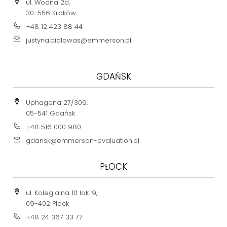
ul. Wodna 2d,
30-556 Kraków
+48 12 423 88 44
justyna.bialowas@emmerson.pl
GDAŃSK
Uphagena 27/309,
05-541 Gdańsk
+48 516 000 980
gdansk@emmerson-evaluation.pl
PŁOCK
ul. Kolegialna 10 lok. 9,
09-402 Płock
+48 24 367 33 77