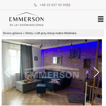
Skip
+48 22 827 00 00
to
content
Me
Strona główna
»
Oferty
»
Loft przy stacji metra Wileńska