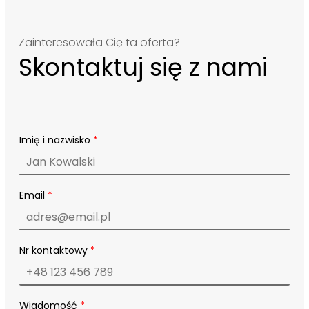
Zainteresowała Cię ta oferta?
Skontaktuj się z nami
Imię i nazwisko
*
Email
*
N
Nr kontaktowy
*
r
E
m
a
i
Wiadomość
*