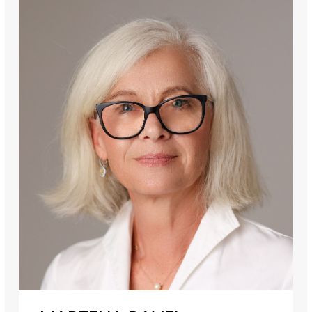
innych części miasta.
 Budynek:
Nowoczesna kamienica z kontrolowanym dostępem - 
bezpieczeństwo i komfort mieszkańców.
 Dla kogo?
Idealna propozycja dla pary lub jednej osoby ceniącej wygodę 
i dobrą lokalizację.
 Koszty:
• 3000 zł - czynsz najmu
• 700 zł - opłaty administracyjne
• media według zużycia
 Zadzwoń i umów się na prezentację - takie mieszkania szybko 
znikają z rynku!