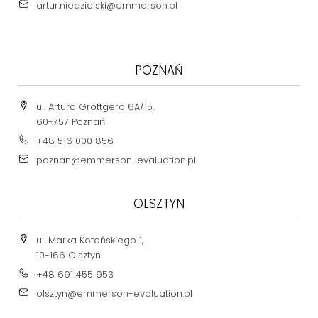
artur.niedzielski@emmerson.pl
POZNAŃ
ul. Artura Grottgera 6A/15,
60-757 Poznań
+48 516 000 856
poznan@emmerson-evaluation.pl
OLSZTYN
ul. Marka Kotańskiego 1,
10-166 Olsztyn
+48 691 455 953
olsztyn@emmerson-evaluation.pl