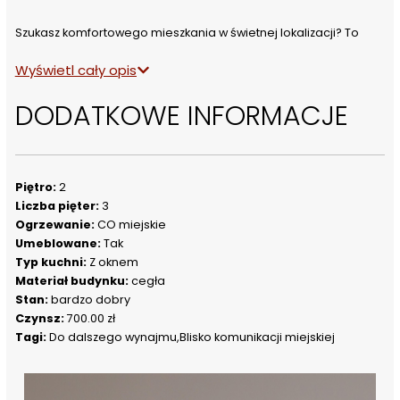
Szukasz komfortowego mieszkania w świetnej lokalizacji? To 
wyjątkowe studio spełni Twoje oczekiwania!
Wyświetl cały opis
DODATKOWE INFORMACJE
 O mieszkaniu:
Nowoczesne, przestronne studio zaprojektowane z dbałością o 
każdy detal. Wnętrze jest w pełni umeblowane i wyposażone - 
możesz wprowadzić się od razu, bez dodatkowych nakładów.
Piętro:
2
Liczba pięter:
3
 Dodatkowe atuty:
Ogrzewanie:
CO miejskie
• balkon z ekspozycją na południe - idealny na poranną kawę
Umeblowane:
Tak
• widok na ciche, wewnętrzne patio - cisza i spokój w centrum 
Typ kuchni:
Z oknem
miasta
Materiał budynku:
cegła
• wysoki standard wykończenia
Stan:
bardzo dobry
Czynsz:
700.00 zł
Tagi:
Do dalszego wynajmu,Blisko komunikacji miejskiej
 Lokalizacja:
Mieszkanie znajduje się w nowej kamienicy tuż przy stacji metra 
Wileńska - świetna komunikacja i szybki dojazd do centrum oraz 