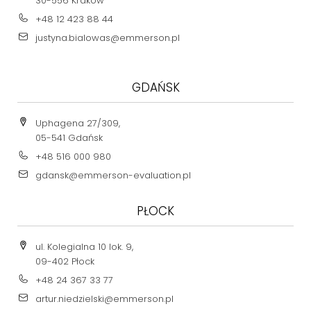
30-556 Kraków
+48 12 423 88 44
justyna.bialowas@emmerson.pl
GDAŃSK
Uphagena 27/309,
05-541 Gdańsk
+48 516 000 980
gdansk@emmerson-evaluation.pl
PŁOCK
ul. Kolegialna 10 lok. 9,
09-402 Płock
+48 24 367 33 77
artur.niedzielski@emmerson.pl