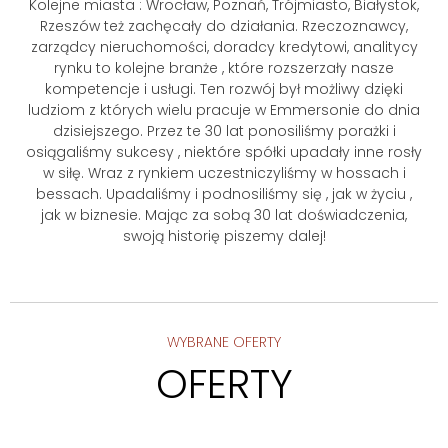
Kolejne miasta : Wrocław, Poznań, Trójmiasto, Białystok,
Rzeszów też zachęcały do działania. Rzeczoznawcy,
zarządcy nieruchomości, doradcy kredytowi, analitycy
rynku to kolejne branże , które rozszerzały nasze
kompetencje i usługi. Ten rozwój był możliwy dzięki
ludziom z których wielu pracuje w Emmersonie do dnia
dzisiejszego. Przez te 30 lat ponosiliśmy porażki i
osiągaliśmy sukcesy , niektóre spółki upadały inne rosły
w siłę. Wraz z rynkiem uczestniczyliśmy w hossach i
bessach. Upadaliśmy i podnosiliśmy się , jak w życiu ,
jak w biznesie. Mając za sobą 30 lat doświadczenia,
swoją historię piszemy dalej!
WYBRANE OFERTY
OFERTY