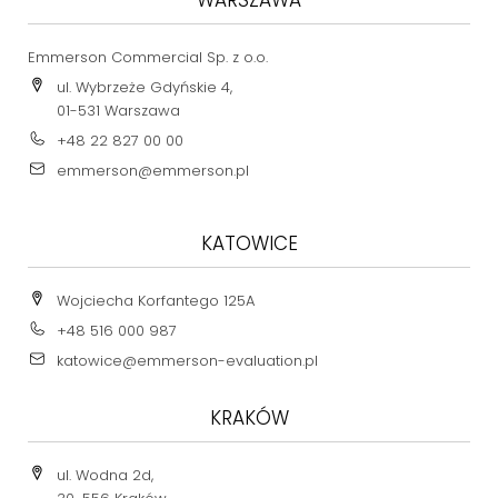
Emmerson Commercial Sp. z o.o.
ul. Wybrzeże Gdyńskie 4,
01-531 Warszawa
+48 22 827 00 00
emmerson@emmerson.pl
KATOWICE
Wojciecha Korfantego 125A
+48 516 000 987
katowice@emmerson-evaluation.pl
KRAKÓW
ul. Wodna 2d,