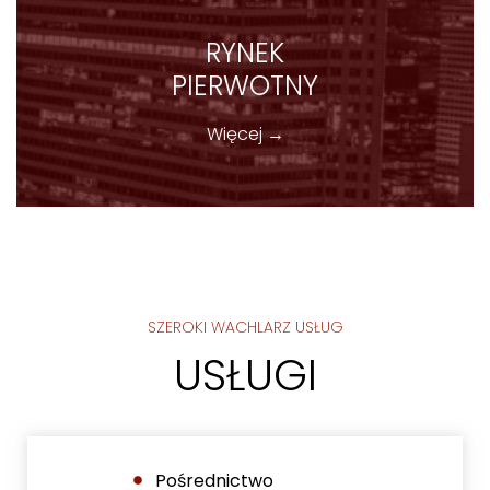
RYNEK
PIERWOTNY
Więcej →
SZEROKI WACHLARZ USŁUG
USŁUGI
Pośrednictwo