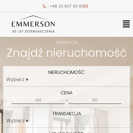
Skip
+48 22 827 00 00
to
content
Me
EMMERSON
Znajdź nieruchomość
NIERUCHOMOŚĆ
CENA
-
TRANSAKCJA