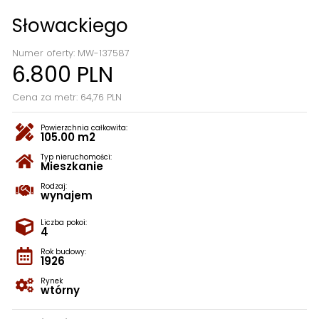
Słowackiego
Numer oferty: MW-137587
6.800 PLN
Cena za metr: 64,76 PLN
Powierzchnia całkowita:
105.00 m2
Typ nieruchomości:
Mieszkanie
Rodzaj:
wynajem
Liczba pokoi:
4
Rok budowy:
1926
Rynek
wtórny