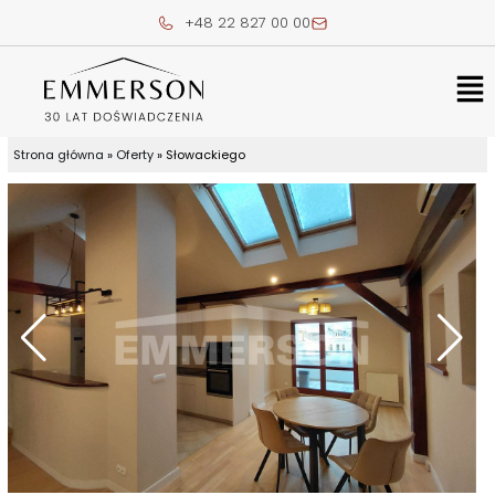
Skip
+48 22 827 00 00
to
content
Me
Strona główna
»
Oferty
»
Słowackiego