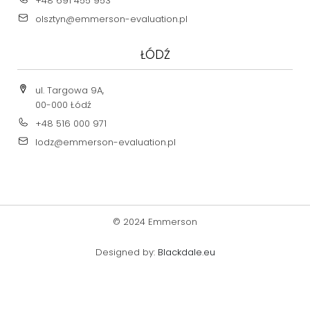
+48 691 455 953
olsztyn@emmerson-evaluation.pl
ŁÓDŹ
ul. Targowa 9A,
00-000 Łódź
+48 516 000 971
lodz@emmerson-evaluation.pl
© 2024 Emmerson
Designed by:
Blackdale.eu