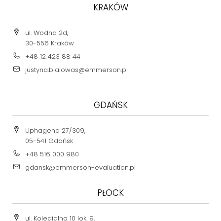
KRAKÓW
ul. Wodna 2d,
30-556 Kraków
+48 12 423 88 44
justyna.bialowas@emmerson.pl
GDAŃSK
Uphagena 27/309,
05-541 Gdańsk
+48 516 000 980
gdansk@emmerson-evaluation.pl
PŁOCK
ul. Kolegialna 10 lok. 9,