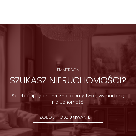
ś
c
i
EMMERSON
SZUKASZ NIERUCHOMOŚCI?
Skontaktuj się z nami. Znajdziemy Twoją wymarzoną
nieruchomość.
ZGŁOŚ POSZUKIWANIE →