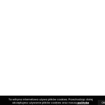
Ta witryna internetowa używa plików cookies. Przechodząc dalej
O
akceptujesz używanie plików cookies oraz naszą
politykę