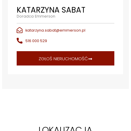
KATARZYNA SABAT
Doradca Emmerson
katarzyna.sabat@emmerson.pl
516 000 529
ZGŁOŚ NIERUCHOMOŚĆ
LOKALIZACJA