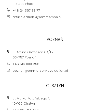
09-402 Płock
+48 24 367 33 77
artur.niedzielski@emmerson.pl
POZNAŃ
ul. Artura Grottgera 6A/15,
60-757 Poznań
+48 516 000 856
poznan@emmerson-evaluation.pl
OLSZTYN
ul. Marka Kotańskiego 1,
10-166 Olsztyn