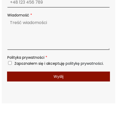
Wiadomość
*
E
Polityka prywatności
*
m
Zapoznałem się i akceptuję
politykę prywatności
.
a
i
l
Wyślij
*
p
r
y
w
a
t
n
o