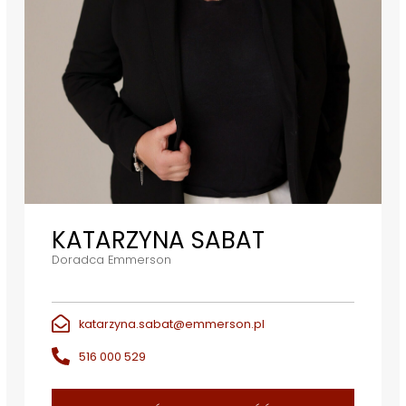
KATARZYNA SABAT
Doradca Emmerson
katarzyna.sabat@emmerson.pl
516 000 529